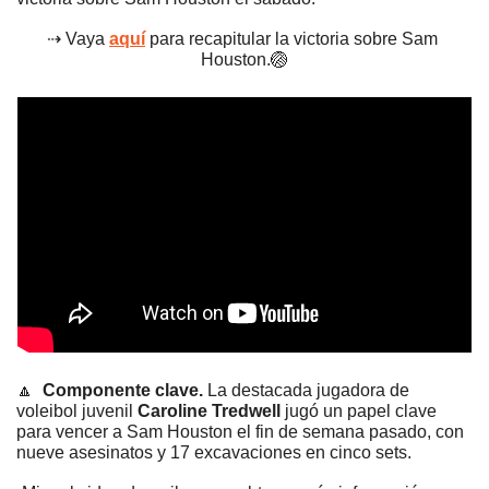
⇢ Vaya 
aquí
 para recapitular la victoria sobre Sam 
Houston.
🏐
🔼
Componente clave.
 La destacada jugadora de 
voleibol juvenil 
Caroline Tredwell
 jugó un papel clave 
para vencer a Sam Houston el fin de semana pasado, con 
nueve asesinatos y 17 excavaciones en cinco sets.