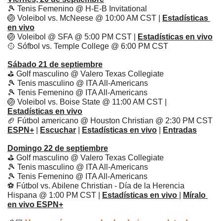
🎾
 Tenis Femenino @ H-E-B Invitational
🏐
 Voleibol vs. McNeese @ 10:00 AM CST | 
Estadísticas 
en vivo
🏐
 Voleibol @ SFA @ 5:00 PM CST | 
Estadísticas en vivo
🥎
 Sófbol vs. Temple College @ 6:00 PM CST
Sábado 21 de septiembre
⛳️ 
Golf masculino
 @ Valero Texas Collegiate
🎾
 Tenis masculino @ ITA All-Americans
🎾
 Tenis Femenino @ ITA All-Americans
🏐
 Voleibol vs. Boise State @ 11:00 AM CST | 
Estadísticas en vivo
🏈
 Fútbol americano @ Houston Christian @ 2:30 PM CST 
ESPN+
| 
Escuchar
 | 
Estadísticas en vivo
| 
Entradas
Domingo 22 de septiembre
⛳️ Golf masculino @ Valero Texas Collegiate
🎾
 Tenis masculino @ ITA All-Americans
🎾
 Tenis Femenino @ ITA All-Americans
⚽️ Fútbol vs. Abilene Christian - Día de la Herencia 
Hispana @ 1:00 PM CST | 
Estadísticas en vivo
| 
Míralo 
en vivo
 ESPN+