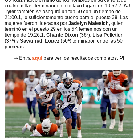
cuatro millas, terminando en octavo lugar con 19:52.2. 
AJ 
Tyler
 también se aseguró un top 50 con un tiempo de 
21:00.1, lo suficientemente bueno para el puesto 38. Las 
mujeres fueron lideradas por 
Jadelyn Malesich
, quien 
terminó en el puesto 29 en los 5K femeninos con un 
tiempo de 19:26.1. 
Chante Dixon
 (36ª), 
Lisa Pelletier
(37ª) y 
Savannah Lopez
 (50ª) terminaron entre las 50 
primeras.
⇢ Entra 
aquí
 para ver los resultados completos. 
🎽