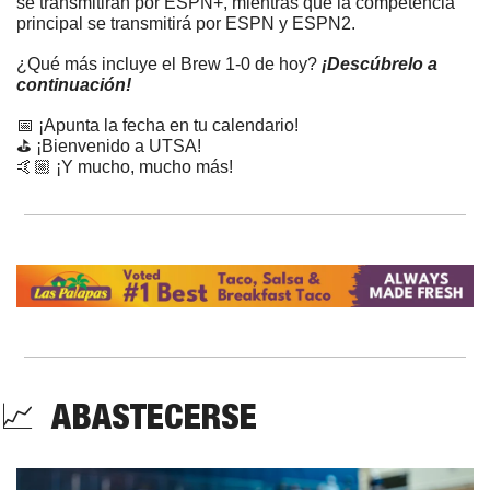
se transmitirán por ESPN+, mientras que la competencia 
principal se transmitirá por ESPN y ESPN2.
¿Qué más incluye el Brew 1-0 de hoy? 
¡Descúbrelo a 
continuación!
📅
 ¡Apunta la fecha en tu calendario!
⛳ ¡Bienvenido a UTSA!
🤙🏼 ¡Y mucho, mucho más!
📈
  ABASTECERSE