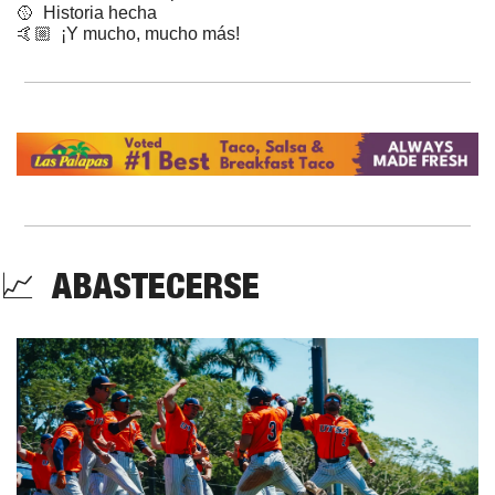
🥎
  Historia hecha
🤙🏼  ¡Y mucho, mucho más!
📈
  ABASTECERSE