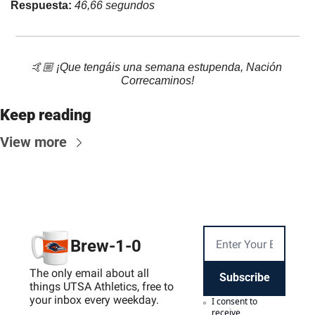
Respuesta: 
46,66 segundos
🤙🏼 ¡Que tengáis una semana estupenda, Nación 
Correcaminos!
Keep reading
View more
Brew-1-0
The only email about all 
Subscribe
things UTSA Athletics, free to 
your inbox every weekday.
I consent to 
receive 