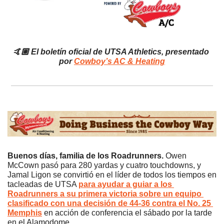
🤙🏼
El boletín oficial de UTSA Athletics, presentado 
por 
Cowboy’s AC & Heating
Buenos días, familia de los Roadrunners. 
Owen 
McCown pasó para 280 yardas y cuatro touchdowns, y 
Jamal Ligon se convirtió en el líder de todos los tiempos en 
tacleadas de UTSA 
para ayudar a guiar a los 
Roadrunners a su primera victoria sobre un equipo 
clasificado con una decisión de 44-36 contra el No. 25 
Memphis
 en acción de conferencia el sábado por la tarde 
en el Alamodome. 