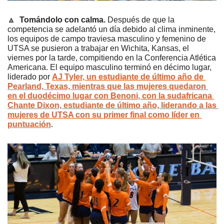
🔼
Tomándolo con calma. 
Después de que la 
competencia se adelantó un día debido al clima inminente, 
los equipos de campo traviesa masculino y femenino de 
UTSA se pusieron a trabajar en Wichita, Kansas, el 
viernes por la tarde, compitiendo en la Conferencia Atlética 
Americana. El equipo masculino terminó en décimo lugar, 
liderado por 
AJ Tyler, un estudiante de último año de 
Pearland, Texas, mientras que las mujeres quedaron 
en el duodécimo lugar con Benoni, con la sudafricana 
Chante Dixon, estudiante de último año, liderando a las 
mujeres de UTSA con su primer final como líder en 
puntuación
.