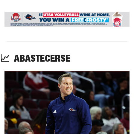
📈
  ABASTECERSE