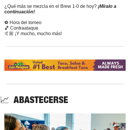
¿Qué más se mezcla en el Brew 1-0 de hoy?
 ¡Míralo a 
continuación!
⚽ Hora del torneo
🏀
 Contraataque
🤙🏼 ¡Y mucho, mucho más!
📈
  ABASTECERSE