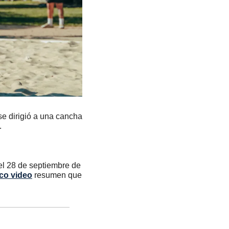
e dirigió a una cancha 
.
l 28 de septiembre de 
ico video
 resumen que 