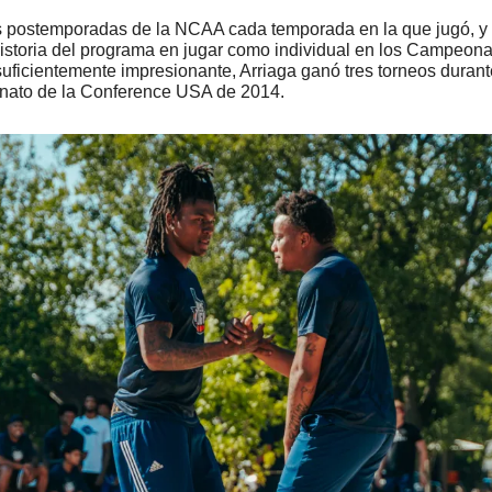
s postemporadas de la NCAA cada temporada en la que jugó, y se
 historia del programa en jugar como individual en los Campeon
uficientemente impresionante, Arriaga ganó tres torneos durant
nato de la Conference USA de 2014.