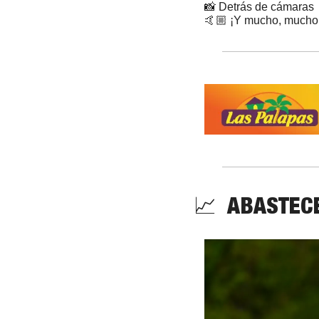
📸
 Detrás de cámaras
🤙🏼 ¡Y mucho, mucho
📈
  ABASTEC