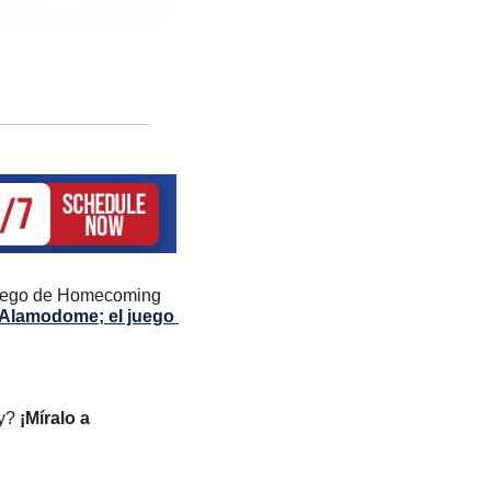
 Juego de Homecoming 
l Alamodome; el juego 
y? 
¡Míralo a 