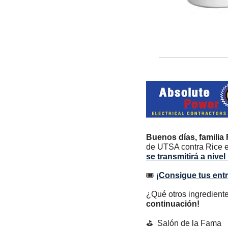
Buenos días, famili
de UTSA contra Rice el
se transmitirá a niv
🎟️ 
¡Consigue tus ent
¿Qué otros ingredient
continuación!
⛳  Salón de la Fama