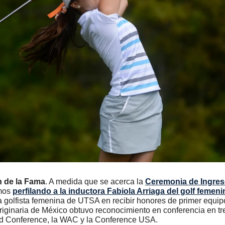
n de la Fama
. A medida que se acerca la 
Ceremonia de Ingres
mos 
perfilando a la inductora Fabiola Arriaga del golf feme
a golfista femenina de UTSA en recibir honores de primer equipo
riginaria de México obtuvo reconocimiento en conferencia en tre
nd Conference, la WAC y la Conference USA.  