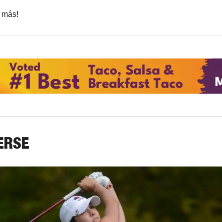
 más!
ERSE